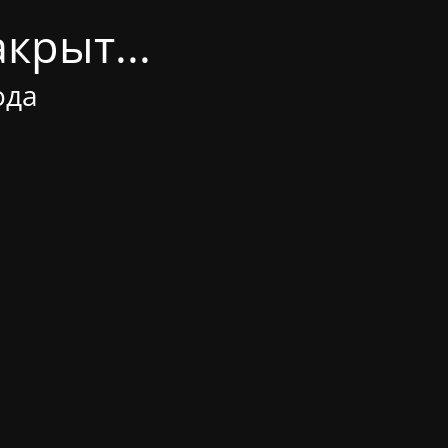
крыт...
ода