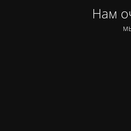
Нам оч
мы