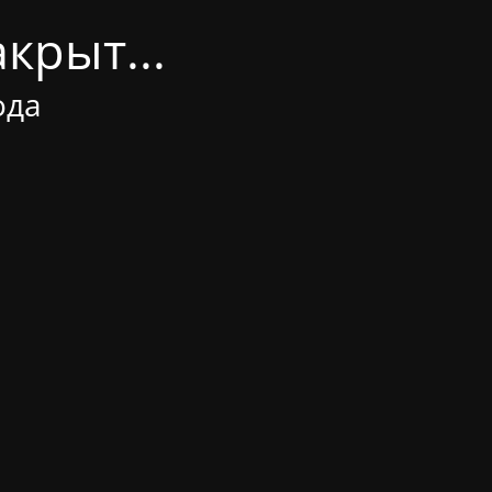
крыт...
ода