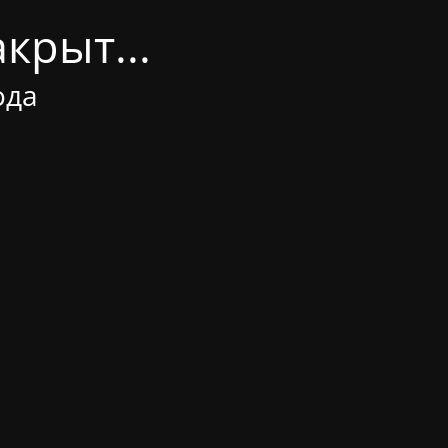
крыт...
ода