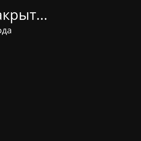
крыт...
ода