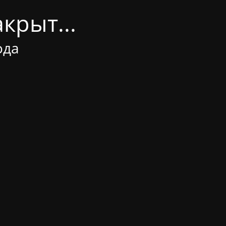
крыт...
ода