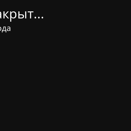
крыт...
ода