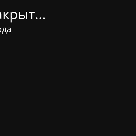
крыт...
ода