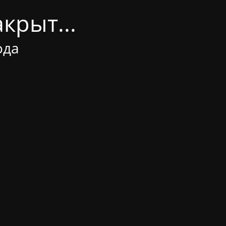
крыт...
ода