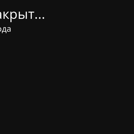
крыт...
ода