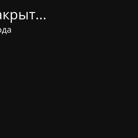
крыт...
ода