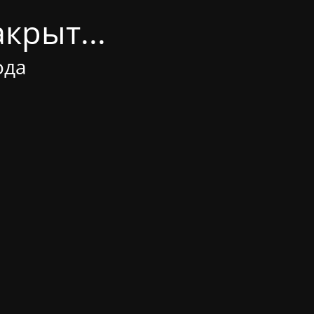
крыт...
ода