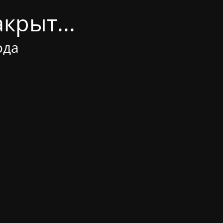
крыт...
ода