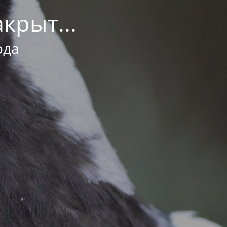
крыт...
ода