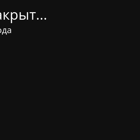
крыт...
ода