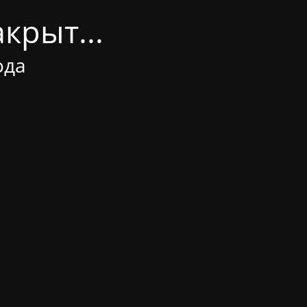
крыт...
ода