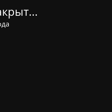
крыт...
ода