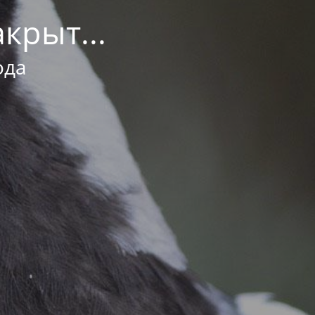
крыт...
ода