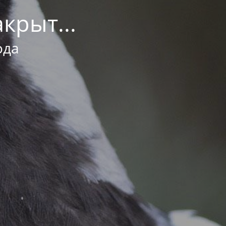
крыт...
ода