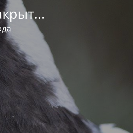
крыт...
ода