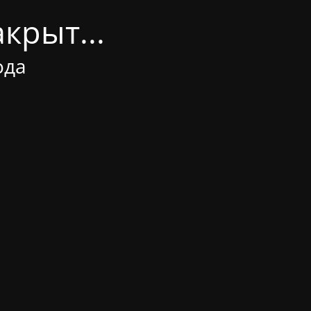
крыт...
ода