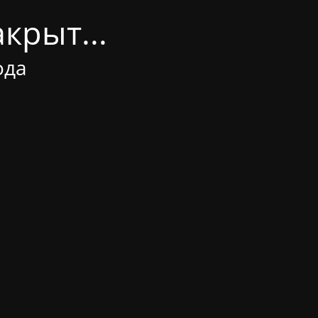
крыт...
ода