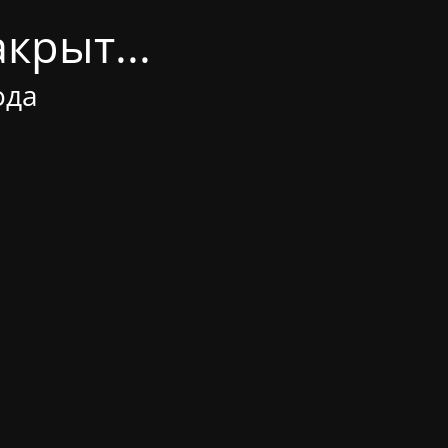
крыт...
ода