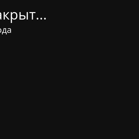
крыт...
ода