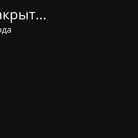
крыт...
ода