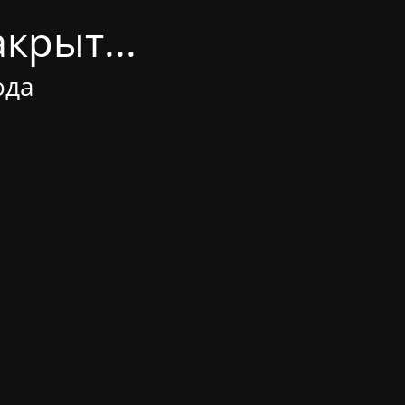
крыт...
ода