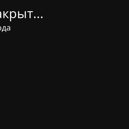
крыт...
ода