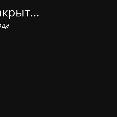
крыт...
ода